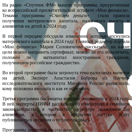
На радио «Спутник ФМ» вышли программы, приуроченные
ко всероссийской просветительской эстафете «Мои финансы».
Темами программы «Считаем деньги» стали правила
получения материнского капитала, налогового вычета и
алиментов на детей в 2024 году.
В первой передаче обсудили изменения, которые коснулись
материнского капитала в 2024 году. Главный редактор портала
«Мои финансы» Мария Соловиченко рассказала, на какие
цели можно направить сертификат, можно ли его обналичить,
положен ли маткапитал иностранным гражданам,
получившим российское гражданство.
Во второй программе была затронута тема налоговых вычетов
на детей. Эксперт Анастасия Боброва из Научно-
исследовательского института Минфина России разъяснила,
кому положена выплата и как ее оформить.
Третья программа посвящена выплате алиментов в 2024 году.
В ней эксперты НИФИ рассказали об изменениях в семейном
законодательстве, в частности, о реестре должников по
алиментам, в котором в открытом доступе будут
публиковаться сведения о неплательщиках.
Программы доступны по ссылкам: