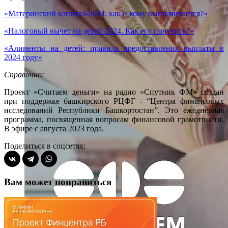
«Материнский капитал-2024: как и кому выплачивается?»
«Налоговый вычет на детей-2024. Как его получить?»
«Алименты на детей: правила предоставления выплаты в
2024 году»
Справочно:
Проект «Считаем деньги» на радио «Спутник ФМ» создан
при поддержке башкирского РЦФГ - “Центра финансовых
исследований Республики Башкортостан”. Это ежедневная
программа, посвященная вопросам финансовой грамотности.
В эфире с августа 2023 года.
Поделиться в соцсетях:
Вам может понравиться