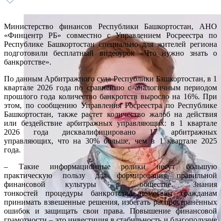
Министерство финансов Республики Башкортостан, АНО
«Финцентр РБ» совместно с Управлением Росреестра по
Республике Башкортостан специально для жителей региона
подготовили бесплатный видеоурок «Что нужно знать о
банкротстве».
По данным Арбитражного суда Республики Башкортостан, в 1
квартале 2026 года по сравнению с аналогичным периодом
прошлого года количество банкротств выросло на 16%. При
этом, по сообщению Управления Росреестра по Республике
Башкортостан, также растет количество жалоб на действия
или бездействие арбитражных управляющих: в 1 квартале
2026 года дисквалифицировано 17 арбитражных
управляющих, что на 30% больше, чем в 1 квартале 2025
года.
– Такие информационные ролики несут большую
практическую пользу для формирования правильной
финансовой культуры в обществе. Знания
тонкостей процедуры банкротства помогают гражданам
принимать взвешенные решения, избегать распространённых
ошибок и защищать свои права. Повышение финансовой
грамотности – это инвестиция в стабильность и благополучие