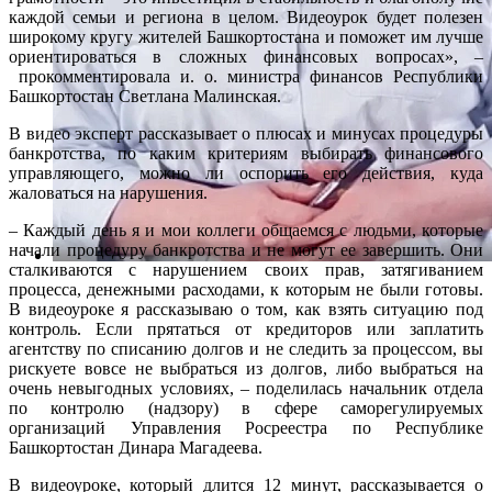
каждой семьи и региона в целом. Видеоурок будет полезен
широкому кругу жителей Башкортостана и поможет им лучше
ориентироваться в сложных финансовых вопросах», –
прокомментировала и. о. министра финансов Республики
Башкортостан Светлана Малинская.
В видео эксперт рассказывает о плюсах и минусах процедуры
банкротства, по каким критериям выбирать финансового
управляющего, можно ли оспорить его действия, куда
жаловаться на нарушения.
– Каждый день я и мои коллеги общаемся с людьми, которые
начали процедуру банкротства и не могут ее завершить. Они
сталкиваются с нарушением своих прав, затягиванием
процесса, денежными расходами, к которым не были готовы.
В видеоуроке я рассказываю о том, как взять ситуацию под
контроль. Если прятаться от кредиторов или заплатить
агентству по списанию долгов и не следить за процессом, вы
рискуете вовсе не выбраться из долгов, либо выбраться на
очень невыгодных условиях, – поделилась начальник отдела
по контролю (надзору) в сфере саморегулируемых
организаций Управления Росреестра по Республике
Башкортостан Динара Магадеева.
В видеоуроке, который длится 12 минут, рассказывается о