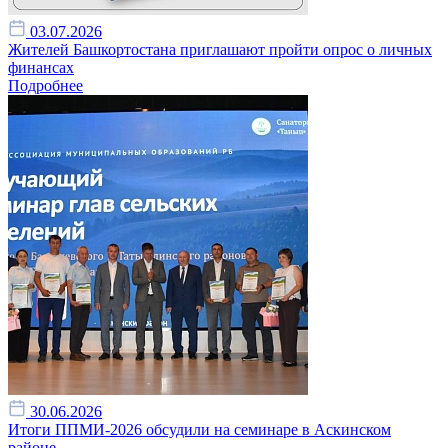
03.07.2026
Жителей Башкортостана приглашают пройти опрос о личных
финансах
Подробнее
30.06.2026
Итоги ППМИ-2026 обсудили на семинаре в Аскинском
районе