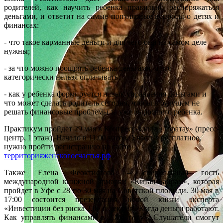
родителей, как научить ребенка правильно распоряжаться
деньгами, и ответит на самые популярные вопросы о детях и
финансах:
- что такое карманные деньги и для чего они на самом деле
нужны;
- за что можно поощрять ребенка деньгами, а что
категорически нельзя оплачивать;
- как у ребенка формируется навык управления деньгами и
что может сделать родитель сегодня, чтобы в будущем не
решать финансовые проблемы за уже выросшего ребенка.
Практикум пройдет 29 мая в Конгресс-холле «Торатау» (пресс-
центр, 1 этаж). Начало в 11:00 часов. Участие бесплатное,
нужно пройти регистрацию на сайте
территорияженскогосчастья.рф
.
Также Елена Феоктистова – специальный гость
международной книжной ярмарки «Китап-Байрам», которая
пройдет в Уфе с 28 по 30 мая на Советской площади. 30 мая в
17:00 состоится презентация новой книги эксперта
«Инвестиции без риска 2.0» и лекция «Когда деньги работают.
Как управлять финансами в 2026 году». Слушатели смогут