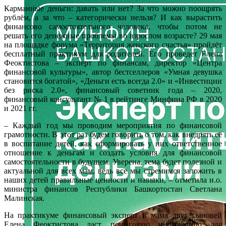
Карманные деньги: давать или нет? За что можно поощрять
рублём, а за что – категорически нельзя? И как вырастить
финансово самостоятельного человека, чтобы потом не
решать его денежные проблемы во взрослом возрасте? 29 мая
на площадке форума «Территория женского счастья» пройдёт
бесплатный практикум для родителей. Его проведет Елена
Феоктистова – эксперт по финансам, директор «Центра
финансовой культуры», автор бестселлеров «Умная девушка
становится богатой», «Деньги есть всегда 2.0» и «Инвестиции
без риска 2.0», финансовый советник года – 2020,
финансовый консультант № 1 в рейтинге Минфина РФ в 2020
и 2021 гг.
– Каждый год мы проводим мероприятия по финансовой
грамотности. В этот раз будем говорить о том, как внедрять её
в воспитание детей, как сформировать у них ответственное
отношение к деньгам и создать условия для финансовой
самостоятельности в будущем. Уверена, тема будет полезной и
актуальной для всех мам, ведь все мы стремимся заложить в
наших детей правильные ценности и навыки, – отметила и.о.
министра финансов Республики Башкортостан Светлана
Малинская.
На практикуме финансовый эксперт и мама двух сыновей
Елена Феоктистова даст пошаговую инструкцию для