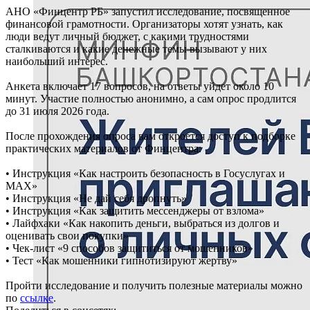
АНО «Финцентр РБ» запустил исследование, посвященное
финансовой грамотности. Организаторы хотят узнать, как
люди ведут личный бюджет, с какими трудностями
сталкиваются и какие денежные темы вызывают у них
наибольший интерес.
Анкета включает 17 вопросов, на ответы уйдет около 10
минут. Участие полностью анонимно, а сам опрос продлится
до 31 июля 2026 года.
После прохождения опроса вам откроется доступ к подборке
практических материалов от Финцентра:
• Инструкция «Как настроить безопасность в Госуслугах и
MAX»
• Инструкция «Не дай себя дропнуть»
• Инструкция «Как защитить мессенджеры от взлома»
• Лайфхаки «Как накопить деньги, выбраться из долгов и
оценивать свои покупки»
• Чек-лист «9 способов защититься от мошенников»
• Тест «Как мошенники гипнотизируют жертву»
Пройти исследование и получить полезные материалы можно
по
ссылке
.