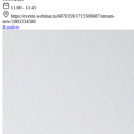
11:00 - 11:45
https://events.webinar.ru/6870359/1715500687/stream-
new/1883334580
Я пойду