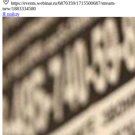
https://events.webinar.ru/6870359/1715500687/stream-
new/1883334580
Я пойду