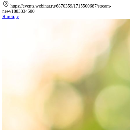
https://events.webinar.ru/6870359/1715500687/stream-
new/1883334580
Я пойду