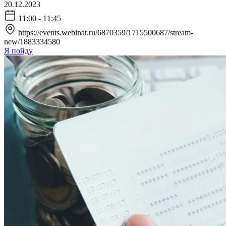
20.12.2023
11:00 - 11:45
https://events.webinar.ru/6870359/1715500687/stream-
new/1883334580
Я пойду