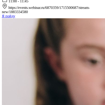
11:00 - 11:45
https://events.webinar.ru/6870359/1715500687/stream-
new/1883334580
Я пойду