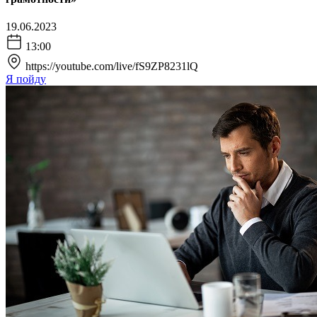
19.06.2023
13:00
https://youtube.com/live/fS9ZP8231lQ
Я пойду