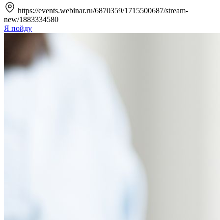
https://events.webinar.ru/6870359/1715500687/stream-
new/1883334580
Я пойду