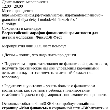
Длительность мероприятия
12:00 - 20:00
Место проведения
https://моифинансы.рф/events/vserossijskij-marafon-finansovoj-
gramotnosti-dlya-detej-i-molodezhi-finzozh-fest/
Я пойду
Сохранить в календаре
Всероссийский марафон финансовой грамотности для
детей и молодежи: ФинЗОЖ Фест
Мероприятия ФинЗОЖ Фест помогут
• Детям – понять, что надо знать про деньги.
• Подросткам – прокачать знания по финансовой грамотности,
получить практические навыки управления карманными
деньгами и научиться отвечать за личный бюджет по-
взрослому.
• Родителям и учителям – узнать больше о финансовом
воспитании: как вовлекать ребенка в планирование
семейного бюджета и сформировать понимание его ценности.
Основные события ФинЗОЖ Фест пройдут
онлайн на
странице «Мои финансы»
в социальной сети
«ВКонтакте»
и