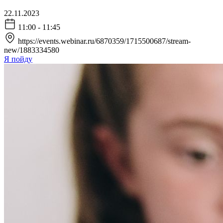
22.11.2023
11:00 - 11:45
https://events.webinar.ru/6870359/1715500687/stream-
new/1883334580
Я пойду