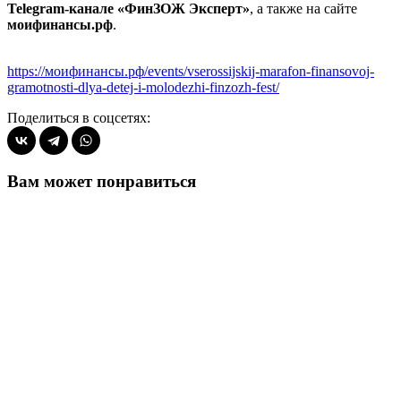
Telegram-канале «ФинЗОЖ Эксперт»
, а также на сайте
моифинансы.рф
.
https://моифинансы.рф/events/vserossijskij-marafon-finansovoj-
gramotnosti-dlya-detej-i-molodezhi-finzozh-fest/
Поделиться в соцсетях:
Вам может понравиться