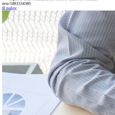
new/1883334580
Я пойду